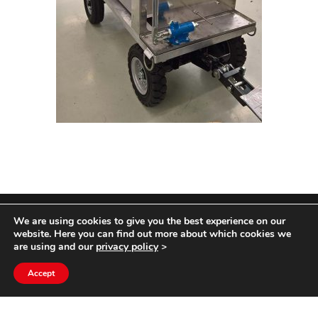
We are using cookies to give you the best experience on our
COPYRIGHT HYCOM ALL RIGHTS RESERVED |
website. Here you can find out more about which cookies we
IMPRINT
|
TERMS & CONDITIONS
|
PRIVACY
are using and our
privacy policy
>
STATEMENT
Accept