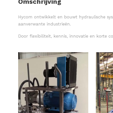
Omschrijving
Hycom ontwikkelt en bouwt hydraulische sys
aanverwante industrieën.
Door flexibiliteit, kennis, innovatie en korte