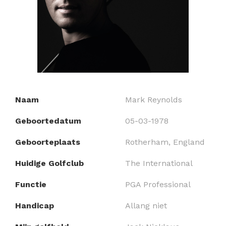
Naam
Mark Reynolds
Geboortedatum
05-03-1978
Geboorteplaats
Rotherham, England
Huidige Golfclub
The International
Functie
PGA Professional
Handicap
Allang niet