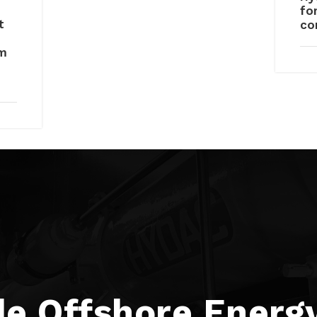
fo
t
co
rm
-
e Offshore Energ