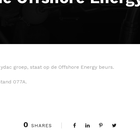
dac groep, staat op de Offshore Energy beurs.
 stand 077A.
0
SHARES