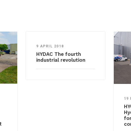
9 APRIL 2018
HYDAC The fourth
industrial revolution
19
HY
Hy
fo
t
co