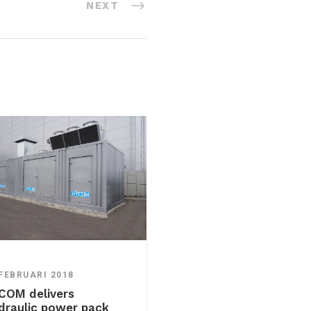
NEXT
 FEBRUARI 2018
COM delivers
draulic power pack