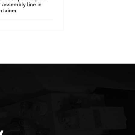
r assembly line in
ntainer
y