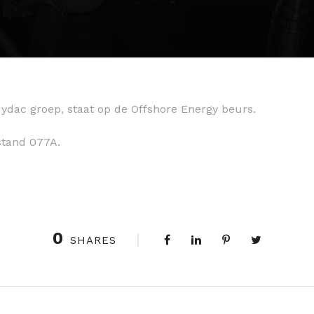
dac groep, staat op de Offshore Energy beurs.
 stand 077A.
0
SHARES