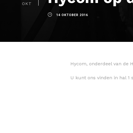
OKT
14 OKTOBER 2016
Hycom, onderdeel van de Hy
U kunt ons vinden in hal 1