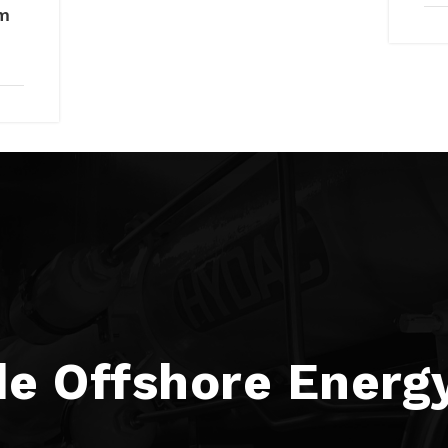
rm
-
e Offshore Energ