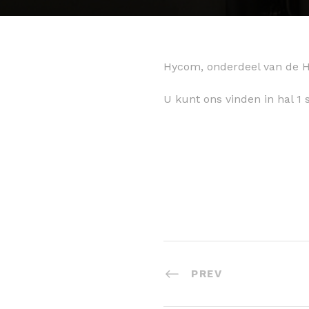
Hycom, onderdeel van de Hy
U kunt ons vinden in hal 1
PREV