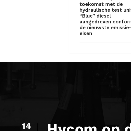
toekomst met de
hydraulische test uni
“Blue” diesel
aangedreven confo
de nieuwste emissie
eisen
Hycom op d
14