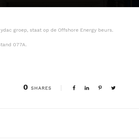
dac groep, staat op de Offshore Energy beurs.
 stand 077A.
0
SHARES