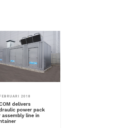
 FEBRUARI 2018
COM delivers
draulic power pack
r assembly line in
ntainer