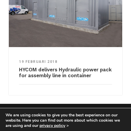
19 FEBRUARI 2018
HYCOM delivers Hydraulic power pack
for assembly line in container
We are using cookies to give you the best experience on our
COPYRIGHT HYCOM ALL RIGHTS RESERVED |
website. Here you can find out more about which cookies we
IMPRINT
|
TERMS & CONDITIONS
|
PRIVACY
are using and our
privacy policy
>