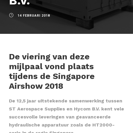
B.V.
14 FEBRUARI 2018
De viering van deze
mijlpaal vond plaats
tijdens de Singapore
Airshow 2018
De 12,5 jaar uitstekende samenwerking tussen
ST Aerospace Supplies en Hycom B.V. kent vele
succesvolle leveringen van geavanceerde
hydraulische apparatuur zoals de HT2000-
serie in de regio Singapore.